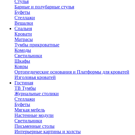
Стулья
Барные и полубарные стулья
Буфеты
Стеллажи
Вешалки
Cпальня
Кровати
Матрасы
Тумбы прикроватные
Комоды
Светильники
Шкафы
Ковры
Ортопедические основания и Платформы для кроватей
Изголовья кроватей
Гостиная
ТВ Тумбы
Журнальные столики
Стеллажи
Буфеты
Мягкая мебель
Настенные модули
Светильники
Письменные столы
Интерьерные картины и холсты