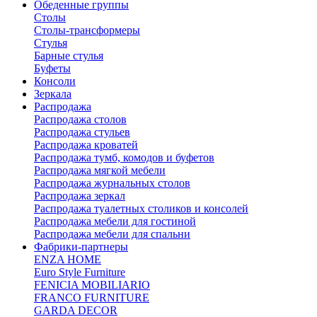
Обеденные группы
Столы
Столы-трансформеры
Стулья
Барные стулья
Буфеты
Консоли
Зеркала
Распродажа
Распродажа столов
Распродажа стульев
Распродажа кроватей
Распродажа тумб, комодов и буфетов
Распродажа мягкой мебели
Распродажа журнальных столов
Распродажа зеркал
Распродажа туалетных столиков и консолей
Распродажа мебели для гостиной
Распродажа мебели для спальни
Фабрики-партнеры
ENZA HOME
Euro Style Furniture
FENICIA MOBILIARIO
FRANCO FURNITURE
GARDA DECOR