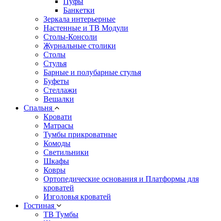
Пуфы
Банкетки
Зеркала интерьерные
Настенные и ТВ Модули
Столы-Консоли
Журнальные столики
Столы
Стулья
Барные и полубарные стулья
Буфеты
Стеллажи
Вешалки
Cпальня
Кровати
Матрасы
Тумбы прикроватные
Комоды
Светильники
Шкафы
Ковры
Ортопедические основания и Платформы для
кроватей
Изголовья кроватей
Гостиная
ТВ Тумбы