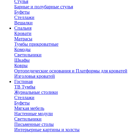
Стулья
Барные и полубарные стулья
Буфеты
Стеллажи
Вешалки
Cпальня
Кровати
Матрасы
Тумбы прикроватные
Комоды
Светильники
Шкафы
Ковры
Ортопедические основания и Платформы для кроватей
Изголовья кроватей
Гостиная
ТВ Тумбы
Журнальные столики
Стеллажи
Буфеты
Мягкая мебель
Настенные модули
Светильники
Письменные столы
Интерьерные картины и холсты