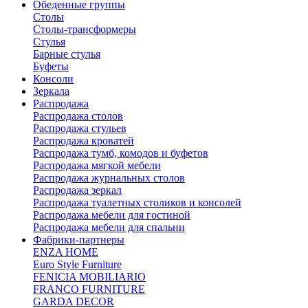
Обеденные группы
Столы
Столы-трансформеры
Стулья
Барные стулья
Буфеты
Консоли
Зеркала
Распродажа
Распродажа столов
Распродажа стульев
Распродажа кроватей
Распродажа тумб, комодов и буфетов
Распродажа мягкой мебели
Распродажа журнальных столов
Распродажа зеркал
Распродажа туалетных столиков и консолей
Распродажа мебели для гостиной
Распродажа мебели для спальни
Фабрики-партнеры
ENZA HOME
Euro Style Furniture
FENICIA MOBILIARIO
FRANCO FURNITURE
GARDA DECOR