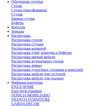
Обеденные группы
Столы
Столы-трансформеры
Стулья
Барные стулья
Буфеты
Консоли
Зеркала
Распродажа
Распродажа столов
Распродажа стульев
Распродажа кроватей
Распродажа тумб, комодов и буфетов
Распродажа мягкой мебели
Распродажа журнальных столов
Распродажа зеркал
Распродажа туалетных столиков и консолей
Распродажа мебели для гостиной
Распродажа мебели для спальни
Фабрики-партнеры
ENZA HOME
Euro Style Furniture
FENICIA MOBILIARIO
FRANCO FURNITURE
GARDA DECOR