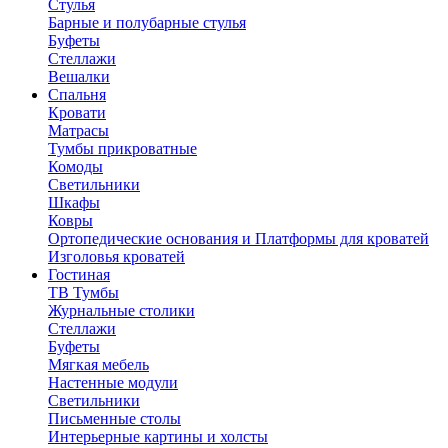
Стулья
Барные и полубарные стулья
Буфеты
Стеллажи
Вешалки
Cпальня
Кровати
Матрасы
Тумбы прикроватные
Комоды
Светильники
Шкафы
Ковры
Ортопедические основания и Платформы для кроватей
Изголовья кроватей
Гостиная
ТВ Тумбы
Журнальные столики
Стеллажи
Буфеты
Мягкая мебель
Настенные модули
Светильники
Письменные столы
Интерьерные картины и холсты