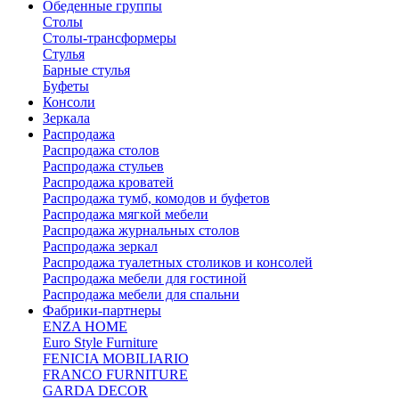
Обеденные группы
Столы
Столы-трансформеры
Стулья
Барные стулья
Буфеты
Консоли
Зеркала
Распродажа
Распродажа столов
Распродажа стульев
Распродажа кроватей
Распродажа тумб, комодов и буфетов
Распродажа мягкой мебели
Распродажа журнальных столов
Распродажа зеркал
Распродажа туалетных столиков и консолей
Распродажа мебели для гостиной
Распродажа мебели для спальни
Фабрики-партнеры
ENZA HOME
Euro Style Furniture
FENICIA MOBILIARIO
FRANCO FURNITURE
GARDA DECOR