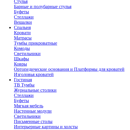
Стулья
Барные и полубарные стулья
Буфеты
Стеллажи
Вешалки
Cпальня
Кровати
Матрасы
Тумбы прикроватные
Комоды
Светильники
Шкафы
Ковры
Ортопедические основания и Платформы для кроватей
Изголовья кроватей
Гостиная
ТВ Тумбы
Журнальные столики
Стеллажи
Буфеты
Мягкая мебель
Настенные модули
Светильники
Письменные столы
Интерьерные картины и холсты