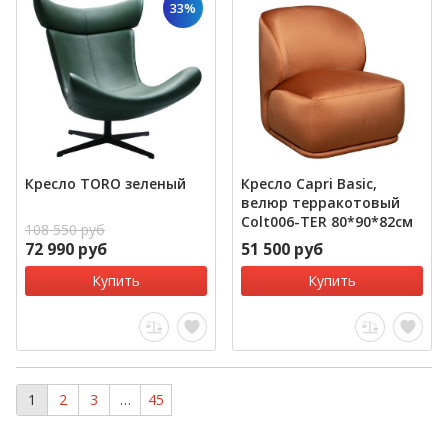
33%
Кресло TORO зеленый
Кресло Capri Basic,
велюр терракотовый
Colt006-TER 80*90*82см
108 550 руб
72 990 руб
51 500 руб
Купить
Купить
1
2
3
…
45