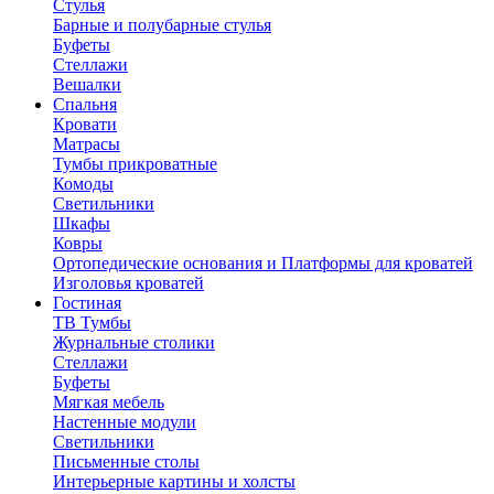
Стулья
Барные и полубарные стулья
Буфеты
Стеллажи
Вешалки
Cпальня
Кровати
Матрасы
Тумбы прикроватные
Комоды
Светильники
Шкафы
Ковры
Ортопедические основания и Платформы для кроватей
Изголовья кроватей
Гостиная
ТВ Тумбы
Журнальные столики
Стеллажи
Буфеты
Мягкая мебель
Настенные модули
Светильники
Письменные столы
Интерьерные картины и холсты