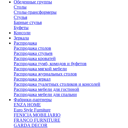
Обеденные группы
Столы
Столы-трансформеры
Стулья
Барные стулья
Буфеты
Консоли
Зеркала
Распродажа
Распродажа столов
Распродажа стульев
Распродажа кроватей
Распродажа тумб, комодов и буфетов
Распродажа мягкой мебели
Распродажа журнальных столов
Распродажа зеркал
Распродажа туалетных столиков и консолей
Распродажа мебели для гостиной
Распродажа мебели для спальни
Фабрики-партнеры
ENZA HOME
Euro Style Furniture
FENICIA MOBILIARIO
FRANCO FURNITURE
GARDA DECOR