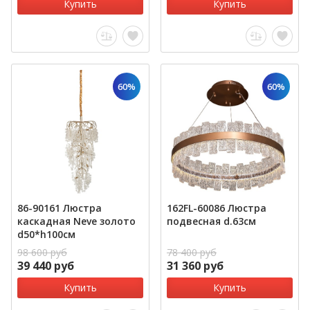
Купить
Купить
60%
60%
86-90161 Люстра
162FL-60086 Люстра
каскадная Neve золото
подвесная d.63см
d50*h100см
98 600 руб
78 400 руб
39 440 руб
31 360 руб
Купить
Купить