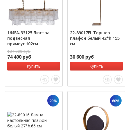
164FA-33125 Люстра
22-89017FL Торшер
подвесная
плафон белый 42*h.155
прямоуг.102см
см
124 000 руб
74 400 руб
30 600 руб
Купить
Купить
20%
60%