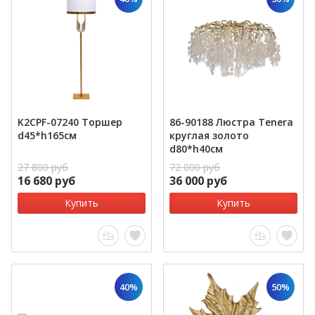
K2CPF-07240 Торшер
86-90188 Люстра Tenera
d45*h165см
круглая золото
d80*h40см
27 800 руб
72 000 руб
16 680 руб
36 000 руб
Купить
Купить
40%
50%