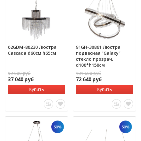
62GDM-80230 Люстра
91GH-30861 Люстра
Cascada d60см h65см
подвесная "Galaxy"
стекло прозрач.
d100*h150см
92 600 руб
181 600 руб
37 040 руб
72 640 руб
Купить
Купить
50%
50%