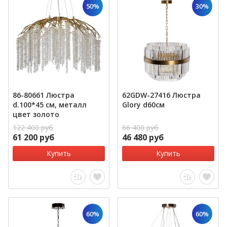
50%
30%
86-80661 Люстра
62GDW-27416 Люстра
d.100*45 см, металл
Glory d60см
цвет золото
122 400 руб
66 400 руб
61 200 руб
46 480 руб
Купить
Купить
60%
60%