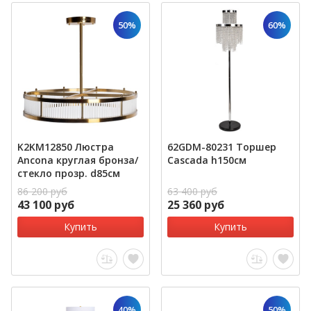
50%
60%
K2KM12850 Люстра
62GDM-80231 Торшер
Ancona круглая бронза/
Cascada h150см
стекло прозр. d85см
86 200 руб
63 400 руб
43 100 руб
25 360 руб
Купить
Купить
40%
50%