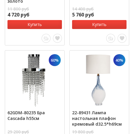
золото
11 800 руб
14 400 руб
4 720 руб
5 760 руб
Купить
Купить
60%
40%
62GDM-80235 Бра
22-89431 Лампа
Cascada h55см
настольная плафон
кремовый d32.5*h69см
29 200 руб
19 800 руб