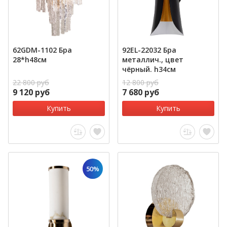
62GDM-1102 Бра
92EL-22032 Бра
28*h48см
металлич., цвет
чёрный. h34см
22 800 руб
12 800 руб
9 120 руб
7 680 руб
Купить
Купить
50%