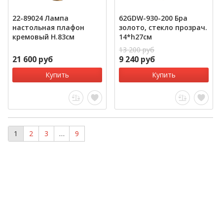
22-89024 Лампа
62GDW-930-200 Бра
настольная плафон
золото, стекло прозрач.
кремовый Н.83см
14*h27см
13 200 руб
21 600 руб
9 240 руб
Купить
Купить
1
2
3
…
9