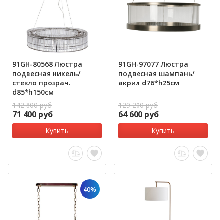
91GH-80568 Люстра
91GH-97077 Люстра
подвесная никель/
подвесная шампань/
стекло прозрач.
акрил d76*h25см
d85*h150см
142 800 руб
129 200 руб
71 400 руб
64 600 руб
Купить
Купить
40%