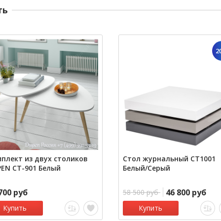
ть
2
плект из двух столиков
Стол журнальный СT1001
EN CT-901 Белый
Белый/Серый
700 руб
46 800 руб
58 500 руб
Купить
Купить