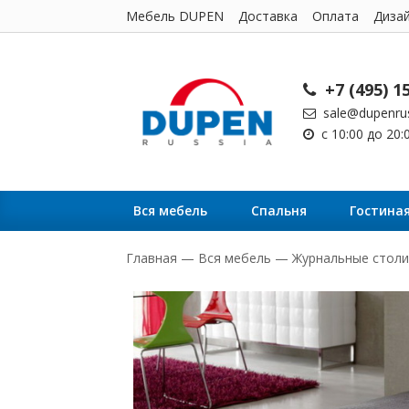
Мебель DUPEN
Доставка
Оплата
Диза
+7 (495) 1
sale@dupenrus
с 10:00 до 20
Вся мебель
Cпальня
Гостина
Главная
—
Вся мебель
—
Журнальные столи