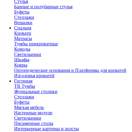
Стулья
Барные и полубарные стулья
Буфеты
Стеллажи
Вешалки
Cпальня
Кровати
Матрасы
Тумбы прикроватные
Комоды
Светильники
Шкафы
Ковры
Ортопедические основания и Платформы для кроватей
Изголовья кроватей
Гостиная
ТВ Тумбы
Журнальные столики
Стеллажи
Буфеты
Мягкая мебель
Настенные модули
Светильники
Письменные столы
Интерьерные картины и холсты