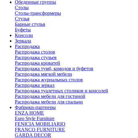
Обеденные группы
Столы
Столы-трансформеры
Стулья
Барные стулья
Буфеты
Консоли
Зеркала
Распродажа
Распродажа столов
Распродажа стульев
Распродажа кроватей
Распродажа тумб, комодов и буфетов
Распродажа мягкой мебели
Распродажа журнальных столов
Распродажа зеркал
Распродажа туалетных столиков и консолей
Распродажа мебели для гостиной
Распродажа мебели для спальни
Фабрики-партнеры
ENZA HOME
Euro Style Furniture
FENICIA MOBILIARIO
FRANCO FURNITURE
GARDA DECOR