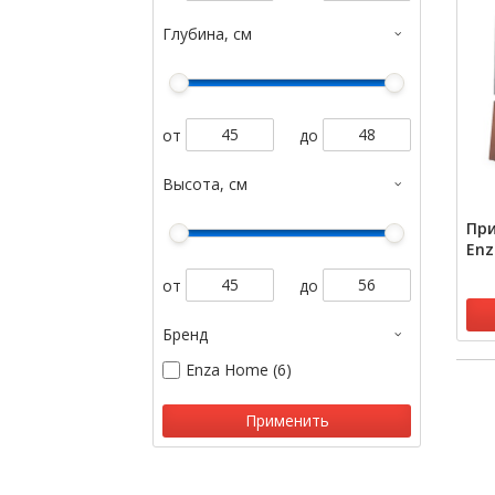
Глубина, см
от
до
Высота, см
При
Enz
от
до
Бренд
Enza Home (6)
Применить