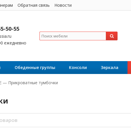
йнерам
Обратная связь
Новости
55-50-55
sia.ru
:00 ежедневно
я
Обеденные группы
Консоли
Зеркала
E
—
Прикроватные тумбочки
ки
товаров