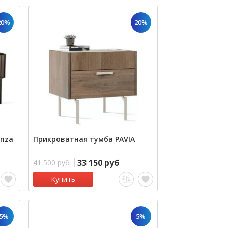
20%
20%
Enza
Прикроватная тумба PAVIA
33 150 руб
41 500 руб
Купить
5%
5%