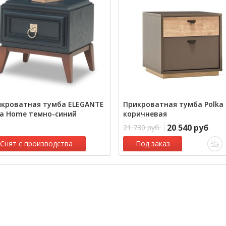
кроватная тумба ELEGANTE
Прикроватная тумба Polka
a Home темно-синий
коричневая
20 540 руб
21 730 руб
Снят с производства
Под заказ