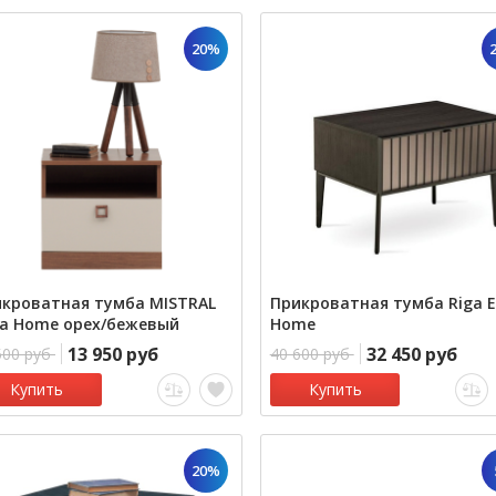
20%
кроватная тумба MISTRAL
Прикроватная тумба Riga 
a Home орех/бежевый
Home
13 950 руб
32 450 руб
500 руб
40 600 руб
Купить
Купить
20%