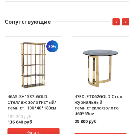
Cопутствующие
30%
46AS-SH1537-GOLD
47ED-ET062GOLD Стол
Стеллаж золотистый/
журнальный
темн.ст. 100*40*180см
темн.стекло/золото
d60*55см
195 200 руб
29 800 руб
136 640 руб
Купить