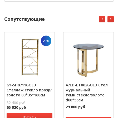
Cопутствующие
20%
GY-SH8711GOLD
47ED-ET062GOLD Стол
Стеллаж стекло прозр/
журнальный
золото 80*35*180см
темн.стекло/золото
d60*55см
82 400 руб
29 800 руб
65 920 руб
Купить