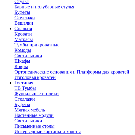
Стулья
Барные и полубарные стулья
Буфеты
Стеллажи
Вешалки
Cпальня
Кровати
Матрасы
Тумбы прикроватные
Комоды
Светильники
Шкафы
Ковры
Ортопедические основания и Платформы для кроватей
Изголовья кроватей
Гостиная
ТВ Тумбы
Журнальные столики
Стеллажи
Буфеты
Мягкая мебель
Настенные модули
Светильники
Письменные столы
Интерьерные картины и холсты