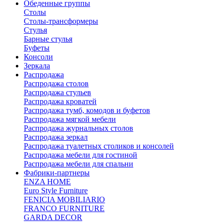
Обеденные группы
Столы
Столы-трансформеры
Стулья
Барные стулья
Буфеты
Консоли
Зеркала
Распродажа
Распродажа столов
Распродажа стульев
Распродажа кроватей
Распродажа тумб, комодов и буфетов
Распродажа мягкой мебели
Распродажа журнальных столов
Распродажа зеркал
Распродажа туалетных столиков и консолей
Распродажа мебели для гостиной
Распродажа мебели для спальни
Фабрики-партнеры
ENZA HOME
Euro Style Furniture
FENICIA MOBILIARIO
FRANCO FURNITURE
GARDA DECOR