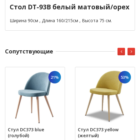
Стол DT-93B белый матовый/орех
Ширина 90см , Длина 160/215см , Высота 75 см.
Cопутствующие
21%
53%
Стул DC373 blue
Стул DC373 yellow
(голубой)
(желтый)