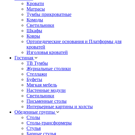
Кровати
Матрасы
Тумбы прикроватные
Комоды
Светильники
Шкафы
Ковры
Ортопедические основания и Платформы для
кроватей
Изголовья кроватей
Гостиная
ТВ Тумбы
Журнальные столики
Стеллажи
Буфеты
Мягкая мебель
Настенные модули
Светильники
Письменные столы
Интерьерные картины и холсты
Обеденные группы
Столы
Столы-трансформеры
Стулья
Барные стулья