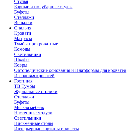
Стулья
Барные и полубарные стулья
Буфеты
Стеллажи
Вешалки
Cпальня
Кровати
Матрасы
Тумбы прикроватные
Комоды
Светильники
Шкафы
Ковры
Ортопедические основания и Платформы для кроватей
Изголовья кроватей
Гостиная
ТВ Тумбы
Журнальные столики
Стеллажи
Буфеты
Мягкая мебель
Настенные модули
Светильники
Письменные столы
Интерьерные картины и холсты