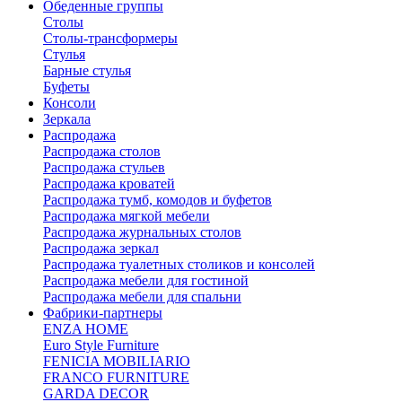
Обеденные группы
Столы
Столы-трансформеры
Стулья
Барные стулья
Буфеты
Консоли
Зеркала
Распродажа
Распродажа столов
Распродажа стульев
Распродажа кроватей
Распродажа тумб, комодов и буфетов
Распродажа мягкой мебели
Распродажа журнальных столов
Распродажа зеркал
Распродажа туалетных столиков и консолей
Распродажа мебели для гостиной
Распродажа мебели для спальни
Фабрики-партнеры
ENZA HOME
Euro Style Furniture
FENICIA MOBILIARIO
FRANCO FURNITURE
GARDA DECOR