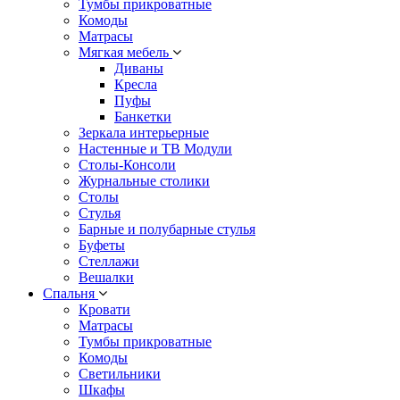
Тумбы прикроватные
Комоды
Матрасы
Мягкая мебель
Диваны
Кресла
Пуфы
Банкетки
Зеркала интерьерные
Настенные и ТВ Модули
Столы-Консоли
Журнальные столики
Столы
Стулья
Барные и полубарные стулья
Буфеты
Стеллажи
Вешалки
Cпальня
Кровати
Матрасы
Тумбы прикроватные
Комоды
Светильники
Шкафы