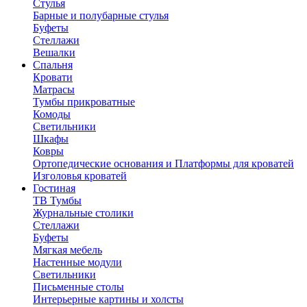
Стулья
Барные и полубарные стулья
Буфеты
Стеллажи
Вешалки
Cпальня
Кровати
Матрасы
Тумбы прикроватные
Комоды
Светильники
Шкафы
Ковры
Ортопедические основания и Платформы для кроватей
Изголовья кроватей
Гостиная
ТВ Тумбы
Журнальные столики
Стеллажи
Буфеты
Мягкая мебель
Настенные модули
Светильники
Письменные столы
Интерьерные картины и холсты