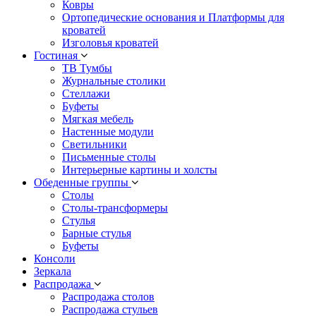
Ковры
Ортопедические основания и Платформы для
кроватей
Изголовья кроватей
Гостиная
ТВ Тумбы
Журнальные столики
Стеллажи
Буфеты
Мягкая мебель
Настенные модули
Светильники
Письменные столы
Интерьерные картины и холсты
Обеденные группы
Столы
Столы-трансформеры
Стулья
Барные стулья
Буфеты
Консоли
Зеркала
Распродажа
Распродажа столов
Распродажа стульев