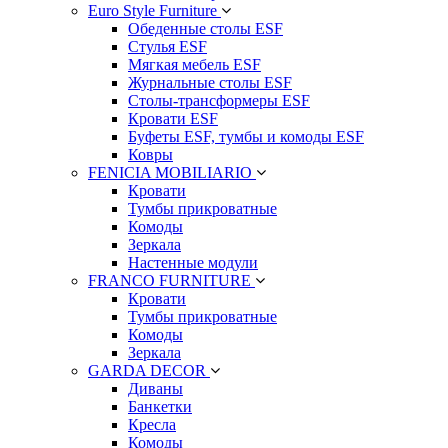
Euro Style Furniture
Обеденные столы ESF
Стулья ESF
Мягкая мебель ESF
Журнальные столы ESF
Столы-трансформеры ESF
Кровати ESF
Буфеты ESF, тумбы и комоды ESF
Ковры
FENICIA MOBILIARIO
Кровати
Тумбы прикроватные
Комоды
Зеркала
Настенные модули
FRANCO FURNITURE
Кровати
Тумбы прикроватные
Комоды
Зеркала
GARDA DECOR
Диваны
Банкетки
Кресла
Комоды