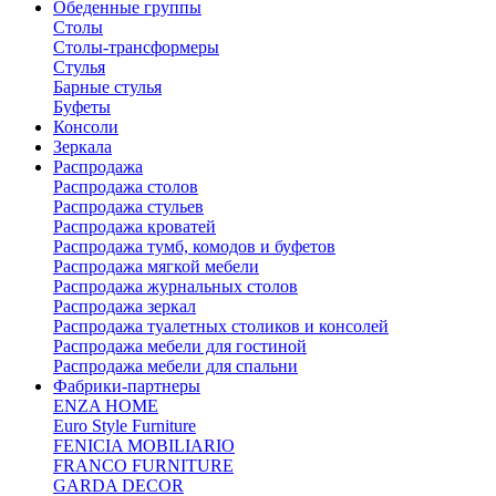
Обеденные группы
Столы
Столы-трансформеры
Стулья
Барные стулья
Буфеты
Консоли
Зеркала
Распродажа
Распродажа столов
Распродажа стульев
Распродажа кроватей
Распродажа тумб, комодов и буфетов
Распродажа мягкой мебели
Распродажа журнальных столов
Распродажа зеркал
Распродажа туалетных столиков и консолей
Распродажа мебели для гостиной
Распродажа мебели для спальни
Фабрики-партнеры
ENZA HOME
Euro Style Furniture
FENICIA MOBILIARIO
FRANCO FURNITURE
GARDA DECOR