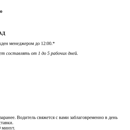
о
КАД
жден менеджером до 12:00.*
ет составлять от 1 до 5 рабочих дней.
аранее. Водитель свяжется с вами заблаговреме
нно в день
тавки.
0 минут.