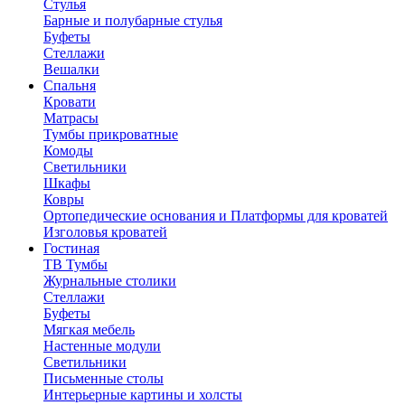
Стулья
Барные и полубарные стулья
Буфеты
Стеллажи
Вешалки
Cпальня
Кровати
Матрасы
Тумбы прикроватные
Комоды
Светильники
Шкафы
Ковры
Ортопедические основания и Платформы для кроватей
Изголовья кроватей
Гостиная
ТВ Тумбы
Журнальные столики
Стеллажи
Буфеты
Мягкая мебель
Настенные модули
Светильники
Письменные столы
Интерьерные картины и холсты