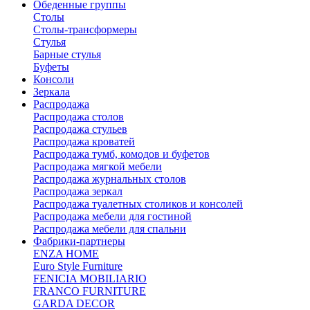
Обеденные группы
Столы
Столы-трансформеры
Стулья
Барные стулья
Буфеты
Консоли
Зеркала
Распродажа
Распродажа столов
Распродажа стульев
Распродажа кроватей
Распродажа тумб, комодов и буфетов
Распродажа мягкой мебели
Распродажа журнальных столов
Распродажа зеркал
Распродажа туалетных столиков и консолей
Распродажа мебели для гостиной
Распродажа мебели для спальни
Фабрики-партнеры
ENZA HOME
Euro Style Furniture
FENICIA MOBILIARIO
FRANCO FURNITURE
GARDA DECOR