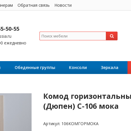
йнерам
Обратная связь
Новости
55-50-55
sia.ru
:00 ежедневно
я
Обеденные группы
Консоли
Зеркала
Комод горизонтальн
(Дюпен) С-106 мока
Артикул:
106КОМГОРМОКА