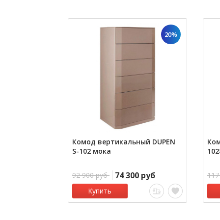
20%
Комод вертикальный DUPEN
Ко
S-102 мока
102
74 300 руб
92 900 руб
117
Купить