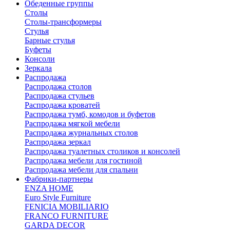
Обеденные группы
Столы
Столы-трансформеры
Стулья
Барные стулья
Буфеты
Консоли
Зеркала
Распродажа
Распродажа столов
Распродажа стульев
Распродажа кроватей
Распродажа тумб, комодов и буфетов
Распродажа мягкой мебели
Распродажа журнальных столов
Распродажа зеркал
Распродажа туалетных столиков и консолей
Распродажа мебели для гостиной
Распродажа мебели для спальни
Фабрики-партнеры
ENZA HOME
Euro Style Furniture
FENICIA MOBILIARIO
FRANCO FURNITURE
GARDA DECOR