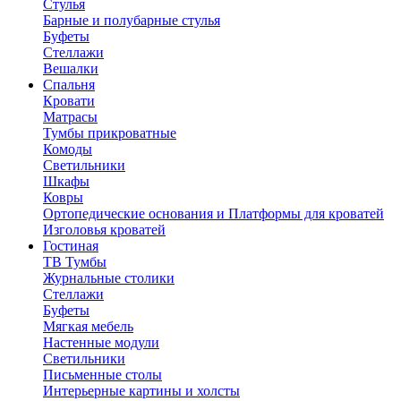
Стулья
Барные и полубарные стулья
Буфеты
Стеллажи
Вешалки
Cпальня
Кровати
Матрасы
Тумбы прикроватные
Комоды
Светильники
Шкафы
Ковры
Ортопедические основания и Платформы для кроватей
Изголовья кроватей
Гостиная
ТВ Тумбы
Журнальные столики
Стеллажи
Буфеты
Мягкая мебель
Настенные модули
Светильники
Письменные столы
Интерьерные картины и холсты