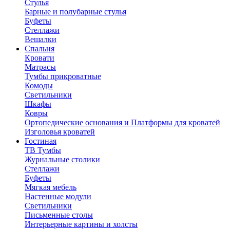
Стулья
Барные и полубарные стулья
Буфеты
Стеллажи
Вешалки
Cпальня
Кровати
Матрасы
Тумбы прикроватные
Комоды
Светильники
Шкафы
Ковры
Ортопедические основания и Платформы для кроватей
Изголовья кроватей
Гостиная
ТВ Тумбы
Журнальные столики
Стеллажи
Буфеты
Мягкая мебель
Настенные модули
Светильники
Письменные столы
Интерьерные картины и холсты