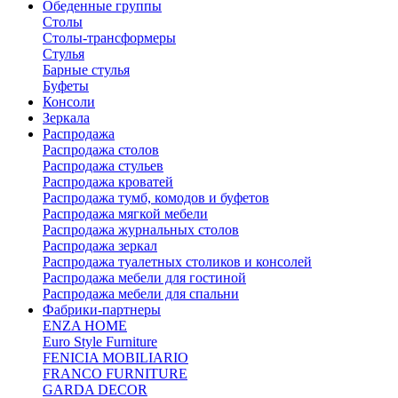
Обеденные группы
Столы
Столы-трансформеры
Стулья
Барные стулья
Буфеты
Консоли
Зеркала
Распродажа
Распродажа столов
Распродажа стульев
Распродажа кроватей
Распродажа тумб, комодов и буфетов
Распродажа мягкой мебели
Распродажа журнальных столов
Распродажа зеркал
Распродажа туалетных столиков и консолей
Распродажа мебели для гостиной
Распродажа мебели для спальни
Фабрики-партнеры
ENZA HOME
Euro Style Furniture
FENICIA MOBILIARIO
FRANCO FURNITURE
GARDA DECOR