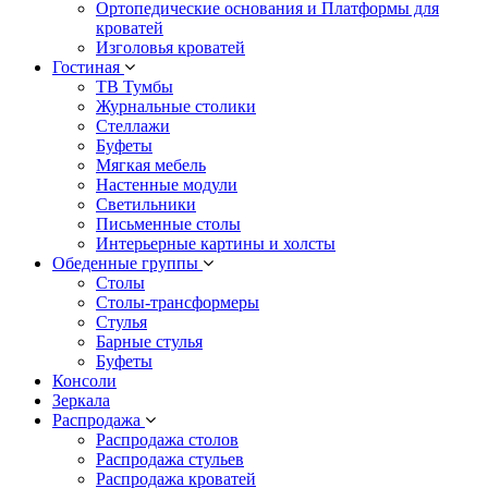
Ортопедические основания и Платформы для
кроватей
Изголовья кроватей
Гостиная
ТВ Тумбы
Журнальные столики
Стеллажи
Буфеты
Мягкая мебель
Настенные модули
Светильники
Письменные столы
Интерьерные картины и холсты
Обеденные группы
Столы
Столы-трансформеры
Стулья
Барные стулья
Буфеты
Консоли
Зеркала
Распродажа
Распродажа столов
Распродажа стульев
Распродажа кроватей