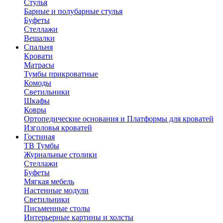
Стулья
Барные и полубарные стулья
Буфеты
Стеллажи
Вешалки
Cпальня
Кровати
Матрасы
Тумбы прикроватные
Комоды
Светильники
Шкафы
Ковры
Ортопедические основания и Платформы для кроватей
Изголовья кроватей
Гостиная
ТВ Тумбы
Журнальные столики
Стеллажи
Буфеты
Мягкая мебель
Настенные модули
Светильники
Письменные столы
Интерьерные картины и холсты