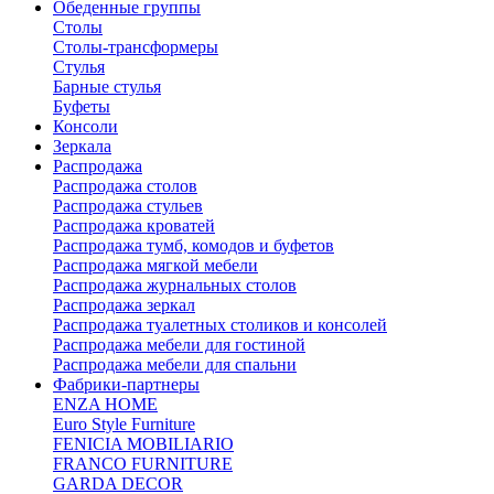
Обеденные группы
Столы
Столы-трансформеры
Стулья
Барные стулья
Буфеты
Консоли
Зеркала
Распродажа
Распродажа столов
Распродажа стульев
Распродажа кроватей
Распродажа тумб, комодов и буфетов
Распродажа мягкой мебели
Распродажа журнальных столов
Распродажа зеркал
Распродажа туалетных столиков и консолей
Распродажа мебели для гостиной
Распродажа мебели для спальни
Фабрики-партнеры
ENZA HOME
Euro Style Furniture
FENICIA MOBILIARIO
FRANCO FURNITURE
GARDA DECOR