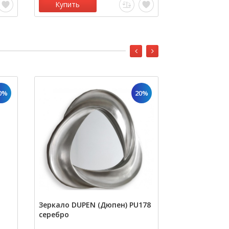
Купить
Купить
0%
20%
Зеркало DUPEN (Дюпен) PU178
Зеркало DUPE
серебро