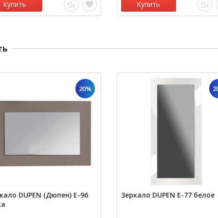
Купить
Купить
ть
20%
2
кало DUPEN (Дюпен) Е-96
Зеркало DUPEN Е-77 белое
ка