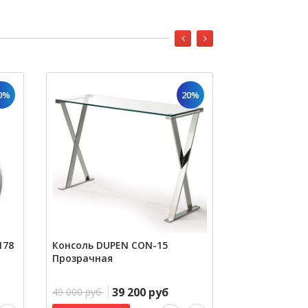
0%
20%
178
Консоль DUPEN CON-15
Зеркало DUPE
Прозрачная
39 200 руб
1
49 000 руб
12 800 руб