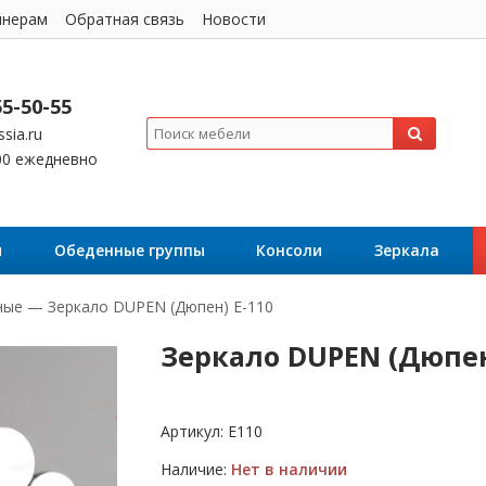
йнерам
Обратная связь
Новости
55-50-55
sia.ru
:00 ежедневно
я
Обеденные группы
Консоли
Зеркала
ные
—
Зеркало DUPEN (Дюпен) E-110
Зеркало DUPEN (Дюпен
Артикул:
Е110
Наличие:
Нет в наличии