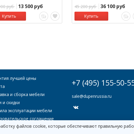
13 500 руб
36 100 руб
900 руб
45 200 руб
Купить
Купить
нтия лучшей цены
+7 (495) 155-50-5
та
авка и сборка мебели
sale@dupenrussia.ru
и и скидки
ила эксплуатации мебели
зовательское соглашение
работку файлов cookie, которые обеспечивают правильную рабо