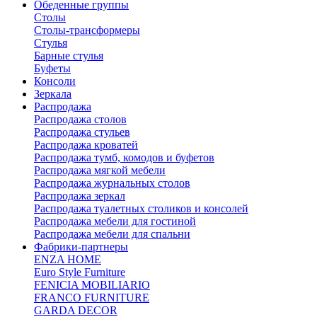
Обеденные группы
Столы
Столы-трансформеры
Стулья
Барные стулья
Буфеты
Консоли
Зеркала
Распродажа
Распродажа столов
Распродажа стульев
Распродажа кроватей
Распродажа тумб, комодов и буфетов
Распродажа мягкой мебели
Распродажа журнальных столов
Распродажа зеркал
Распродажа туалетных столиков и консолей
Распродажа мебели для гостиной
Распродажа мебели для спальни
Фабрики-партнеры
ENZA HOME
Euro Style Furniture
FENICIA MOBILIARIO
FRANCO FURNITURE
GARDA DECOR