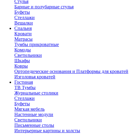
Стулья
Барные и полубарные стулья
Буфеты
Стеллажи
Вешалки
Cпальня
Кровати
Матрасы
Тумбы прикроватные
Комоды
Светильники
Шкафы
Ковры
Ортопедические основания и Платформы для кроватей
Изголовья кроватей
Гостиная
ТВ Тумбы
Журнальные столики
Стеллажи
Буфеты
Мягкая мебель
Настенные модули
Светильники
Письменные столы
Интерьерные картины и холсты