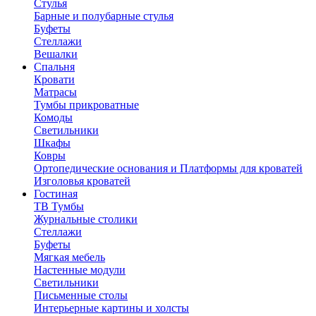
Стулья
Барные и полубарные стулья
Буфеты
Стеллажи
Вешалки
Cпальня
Кровати
Матрасы
Тумбы прикроватные
Комоды
Светильники
Шкафы
Ковры
Ортопедические основания и Платформы для кроватей
Изголовья кроватей
Гостиная
ТВ Тумбы
Журнальные столики
Стеллажи
Буфеты
Мягкая мебель
Настенные модули
Светильники
Письменные столы
Интерьерные картины и холсты