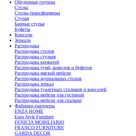
Обеденные группы
Столы
Столы-трансформеры
Стулья
Барные стулья
Буфеты
Консоли
Зеркала
Распродажа
Распродажа столов
Распродажа стульев
Распродажа кроватей
Распродажа тумб, комодов и буфетов
Распродажа мягкой мебели
Распродажа журнальных столов
Распродажа зеркал
Распродажа туалетных столиков и консолей
Распродажа мебели для гостиной
Распродажа мебели для спальни
Фабрики-партнеры
ENZA HOME
Euro Style Furniture
FENICIA MOBILIARIO
FRANCO FURNITURE
GARDA DECOR