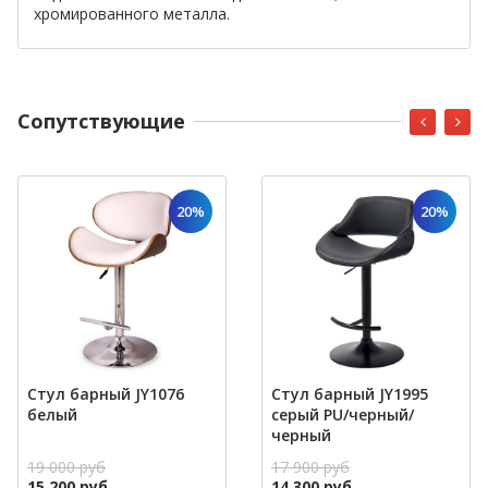
хромированного металла.
Cопутствующие
20%
20%
Стул барный JY1076
Стул барный JY1995
белый
серый PU/черный/
черный
19 000 руб
17 900 руб
15 200 руб
14 300 руб