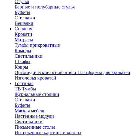
Стулья
Барные и полубарные стулья
Буфеты
Стеллажи
Вешалки
Cпальня
Кровати
Матрасы
Тумбы прикроватные
Комоды
Светильники
Шкафы
Ковры
Ортопедические основания и Платформы для кроватей
Изголовья кроватей
Гостиная
ТВ Тумбы
Журнальные столики
Стеллажи
Буфеты
Мягкая мебель
Настенные модули
Светильники
Письменные столы
Интерьерные картины и холсты