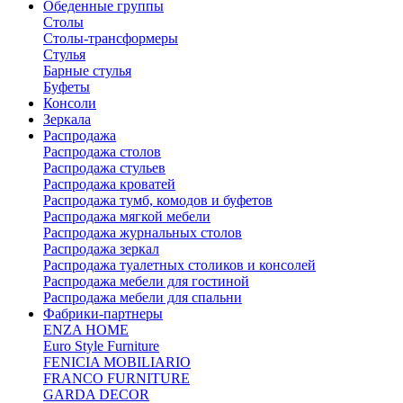
Обеденные группы
Столы
Столы-трансформеры
Стулья
Барные стулья
Буфеты
Консоли
Зеркала
Распродажа
Распродажа столов
Распродажа стульев
Распродажа кроватей
Распродажа тумб, комодов и буфетов
Распродажа мягкой мебели
Распродажа журнальных столов
Распродажа зеркал
Распродажа туалетных столиков и консолей
Распродажа мебели для гостиной
Распродажа мебели для спальни
Фабрики-партнеры
ENZA HOME
Euro Style Furniture
FENICIA MOBILIARIO
FRANCO FURNITURE
GARDA DECOR