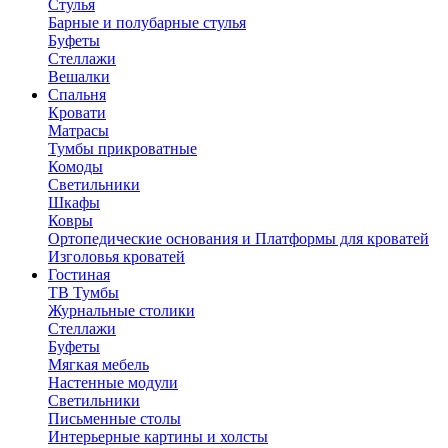
Стулья
Барные и полубарные стулья
Буфеты
Стеллажи
Вешалки
Cпальня
Кровати
Матрасы
Тумбы прикроватные
Комоды
Светильники
Шкафы
Ковры
Ортопедические основания и Платформы для кроватей
Изголовья кроватей
Гостиная
ТВ Тумбы
Журнальные столики
Стеллажи
Буфеты
Мягкая мебель
Настенные модули
Светильники
Письменные столы
Интерьерные картины и холсты