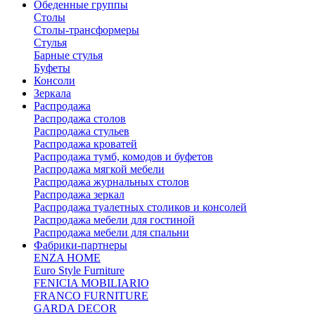
Обеденные группы
Столы
Столы-трансформеры
Стулья
Барные стулья
Буфеты
Консоли
Зеркала
Распродажа
Распродажа столов
Распродажа стульев
Распродажа кроватей
Распродажа тумб, комодов и буфетов
Распродажа мягкой мебели
Распродажа журнальных столов
Распродажа зеркал
Распродажа туалетных столиков и консолей
Распродажа мебели для гостиной
Распродажа мебели для спальни
Фабрики-партнеры
ENZA HOME
Euro Style Furniture
FENICIA MOBILIARIO
FRANCO FURNITURE
GARDA DECOR