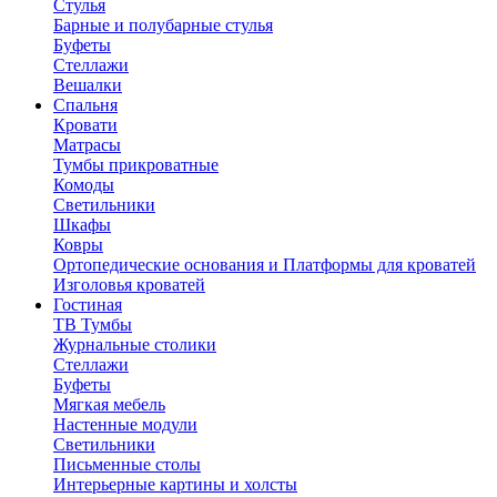
Стулья
Барные и полубарные стулья
Буфеты
Стеллажи
Вешалки
Cпальня
Кровати
Матрасы
Тумбы прикроватные
Комоды
Светильники
Шкафы
Ковры
Ортопедические основания и Платформы для кроватей
Изголовья кроватей
Гостиная
ТВ Тумбы
Журнальные столики
Стеллажи
Буфеты
Мягкая мебель
Настенные модули
Светильники
Письменные столы
Интерьерные картины и холсты