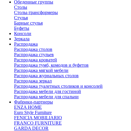
Обеденные группы
Столы
Столы-трансформеры
Стулья
Барные стулья
Буфеты
Консоли
Зеркала
Распродажа
Распродажа столов
Распродажа стульев
Распродажа кроватей
Распродажа тумб, комодов и буфетов
Распродажа мягкой мебели
Распродажа журнальных столов
Распродажа зеркал
Распродажа туалетных столиков и консолей
Распродажа мебели для гостиной
Распродажа мебели для спальни
Фабрики-партнеры
ENZA HOME
Euro Style Furniture
FENICIA MOBILIARIO
FRANCO FURNITURE
GARDA DECOR