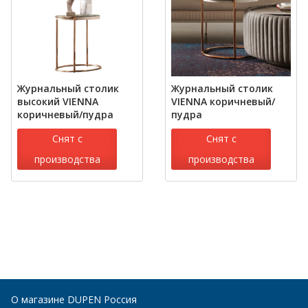
Журнальный столик
Журнальный столик
высокий VIENNA
VIENNA коричневый/
коричневый/пудра
пудра
Снят с
Снят с
производства
производства
О магазине DUPEN Россия