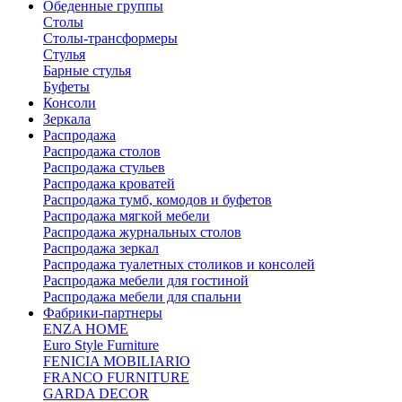
Обеденные группы
Столы
Столы-трансформеры
Стулья
Барные стулья
Буфеты
Консоли
Зеркала
Распродажа
Распродажа столов
Распродажа стульев
Распродажа кроватей
Распродажа тумб, комодов и буфетов
Распродажа мягкой мебели
Распродажа журнальных столов
Распродажа зеркал
Распродажа туалетных столиков и консолей
Распродажа мебели для гостиной
Распродажа мебели для спальни
Фабрики-партнеры
ENZA HOME
Euro Style Furniture
FENICIA MOBILIARIO
FRANCO FURNITURE
GARDA DECOR