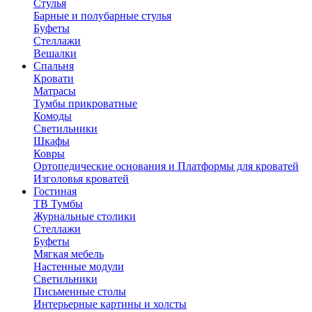
Стулья
Барные и полубарные стулья
Буфеты
Стеллажи
Вешалки
Cпальня
Кровати
Матрасы
Тумбы прикроватные
Комоды
Светильники
Шкафы
Ковры
Ортопедические основания и Платформы для кроватей
Изголовья кроватей
Гостиная
ТВ Тумбы
Журнальные столики
Стеллажи
Буфеты
Мягкая мебель
Настенные модули
Светильники
Письменные столы
Интерьерные картины и холсты