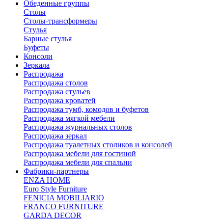
Обеденные группы
Столы
Столы-трансформеры
Стулья
Барные стулья
Буфеты
Консоли
Зеркала
Распродажа
Распродажа столов
Распродажа стульев
Распродажа кроватей
Распродажа тумб, комодов и буфетов
Распродажа мягкой мебели
Распродажа журнальных столов
Распродажа зеркал
Распродажа туалетных столиков и консолей
Распродажа мебели для гостиной
Распродажа мебели для спальни
Фабрики-партнеры
ENZA HOME
Euro Style Furniture
FENICIA MOBILIARIO
FRANCO FURNITURE
GARDA DECOR