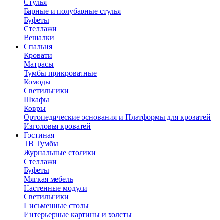
Стулья
Барные и полубарные стулья
Буфеты
Стеллажи
Вешалки
Cпальня
Кровати
Матрасы
Тумбы прикроватные
Комоды
Светильники
Шкафы
Ковры
Ортопедические основания и Платформы для кроватей
Изголовья кроватей
Гостиная
ТВ Тумбы
Журнальные столики
Стеллажи
Буфеты
Мягкая мебель
Настенные модули
Светильники
Письменные столы
Интерьерные картины и холсты