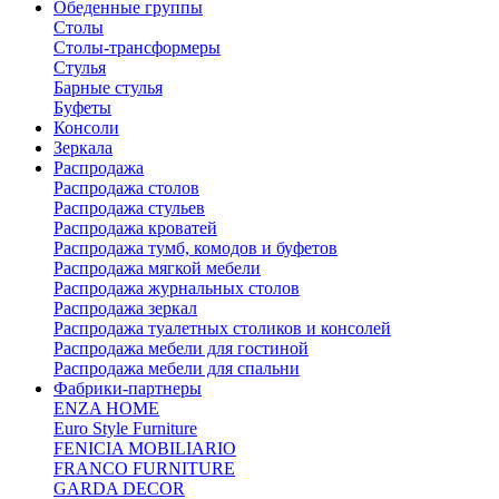
Обеденные группы
Столы
Столы-трансформеры
Стулья
Барные стулья
Буфеты
Консоли
Зеркала
Распродажа
Распродажа столов
Распродажа стульев
Распродажа кроватей
Распродажа тумб, комодов и буфетов
Распродажа мягкой мебели
Распродажа журнальных столов
Распродажа зеркал
Распродажа туалетных столиков и консолей
Распродажа мебели для гостиной
Распродажа мебели для спальни
Фабрики-партнеры
ENZA HOME
Euro Style Furniture
FENICIA MOBILIARIO
FRANCO FURNITURE
GARDA DECOR