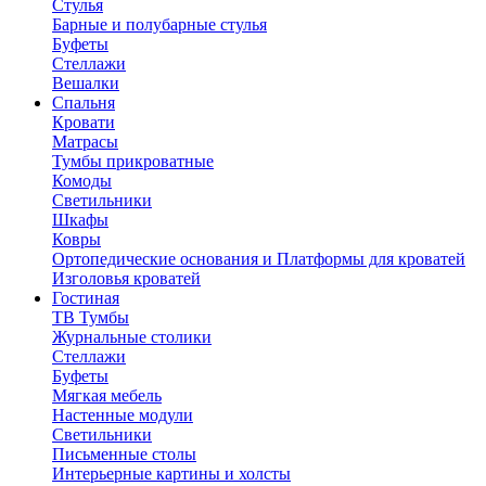
Стулья
Барные и полубарные стулья
Буфеты
Стеллажи
Вешалки
Cпальня
Кровати
Матрасы
Тумбы прикроватные
Комоды
Светильники
Шкафы
Ковры
Ортопедические основания и Платформы для кроватей
Изголовья кроватей
Гостиная
ТВ Тумбы
Журнальные столики
Стеллажи
Буфеты
Мягкая мебель
Настенные модули
Светильники
Письменные столы
Интерьерные картины и холсты