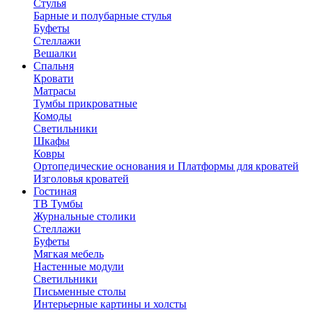
Стулья
Барные и полубарные стулья
Буфеты
Стеллажи
Вешалки
Cпальня
Кровати
Матрасы
Тумбы прикроватные
Комоды
Светильники
Шкафы
Ковры
Ортопедические основания и Платформы для кроватей
Изголовья кроватей
Гостиная
ТВ Тумбы
Журнальные столики
Стеллажи
Буфеты
Мягкая мебель
Настенные модули
Светильники
Письменные столы
Интерьерные картины и холсты