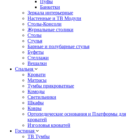
Пуфы
Банкетки
Зеркала интерьерные
Настенные и ТВ Модули
Столы-Консоли
Журнальные столики
Столы
Стулья
Барные и полубарные стулья
Буфеты
Стеллажи
Вешалки
Cпальня
Кровати
Матрасы
Тумбы прикроватные
Комоды
Светильники
Шкафы
Ковры
Ортопедические основания и Платформы для
кроватей
Изголовья кроватей
Гостиная
ТВ Тумбы