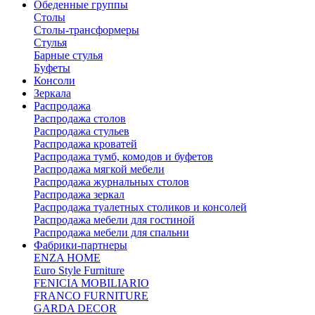
Обеденные группы
Столы
Столы-трансформеры
Стулья
Барные стулья
Буфеты
Консоли
Зеркала
Распродажа
Распродажа столов
Распродажа стульев
Распродажа кроватей
Распродажа тумб, комодов и буфетов
Распродажа мягкой мебели
Распродажа журнальных столов
Распродажа зеркал
Распродажа туалетных столиков и консолей
Распродажа мебели для гостиной
Распродажа мебели для спальни
Фабрики-партнеры
ENZA HOME
Euro Style Furniture
FENICIA MOBILIARIO
FRANCO FURNITURE
GARDA DECOR