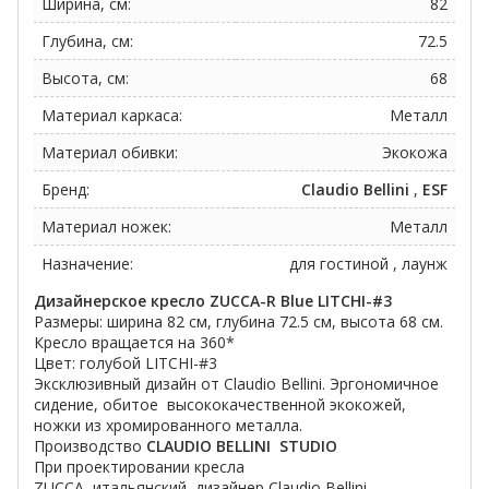
Ширина, см:
82
Глубина, см:
72.5
Высота, см:
68
Материал каркаса:
Металл
Материал обивки:
Экокожа
Бренд:
Claudio Bellini
,
ESF
Материал ножек:
Металл
Назначение:
для гостиной , лаунж
Дизайнерское кресло ZUCCA-R Blue LITCHI-#3
Размеры: ширина 82 см, глубина 72.5 см, высота 68 см.
Кресло вращается на 360*
Цвет: голубой LITCHI-#3
Эксклюзивный дизайн от Claudio Bellini. Эргономичное
сидение, обитое высококачественной экокожей,
ножки из хромированного металла.
Производство
CLAUDIO BELLINI
STUDIO
При проектировании кресла
ZUCCA
итальянский
дизайнер
Claudio
Bellini
,