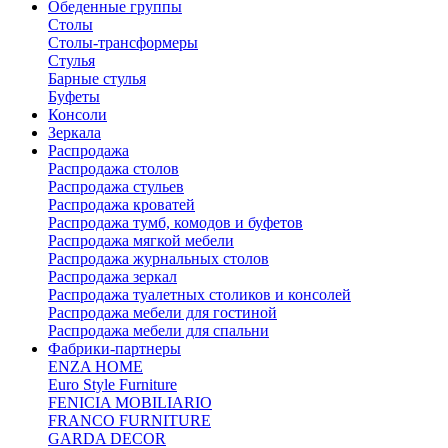
Обеденные группы
Столы
Столы-трансформеры
Стулья
Барные стулья
Буфеты
Консоли
Зеркала
Распродажа
Распродажа столов
Распродажа стульев
Распродажа кроватей
Распродажа тумб, комодов и буфетов
Распродажа мягкой мебели
Распродажа журнальных столов
Распродажа зеркал
Распродажа туалетных столиков и консолей
Распродажа мебели для гостиной
Распродажа мебели для спальни
Фабрики-партнеры
ENZA HOME
Euro Style Furniture
FENICIA MOBILIARIO
FRANCO FURNITURE
GARDA DECOR