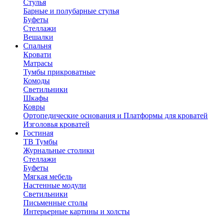
Стулья
Барные и полубарные стулья
Буфеты
Стеллажи
Вешалки
Cпальня
Кровати
Матрасы
Тумбы прикроватные
Комоды
Светильники
Шкафы
Ковры
Ортопедические основания и Платформы для кроватей
Изголовья кроватей
Гостиная
ТВ Тумбы
Журнальные столики
Стеллажи
Буфеты
Мягкая мебель
Настенные модули
Светильники
Письменные столы
Интерьерные картины и холсты