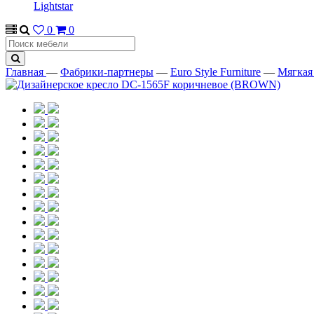
Lightstar
0
0
Главная
—
Фабрики-партнеры
—
Euro Style Furniture
—
Мягкая