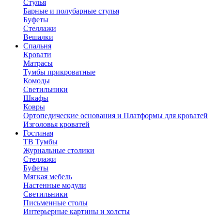
Стулья
Барные и полубарные стулья
Буфеты
Стеллажи
Вешалки
Cпальня
Кровати
Матрасы
Тумбы прикроватные
Комоды
Светильники
Шкафы
Ковры
Ортопедические основания и Платформы для кроватей
Изголовья кроватей
Гостиная
ТВ Тумбы
Журнальные столики
Стеллажи
Буфеты
Мягкая мебель
Настенные модули
Светильники
Письменные столы
Интерьерные картины и холсты