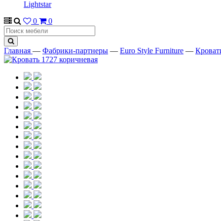
Lightstar
0
0
Главная
—
Фабрики-партнеры
—
Euro Style Furniture
—
Кроват