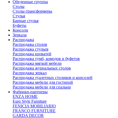
Обеденные группы
Столы
Столы-трансформеры
Стулья
Барные стулья
Буфеты
Консоли
Зеркала
Распродажа
Распродажа столов
Распродажа стульев
Распродажа кроватей
Распродажа тумб, комодов и буфетов
Распродажа мягкой мебели
Распродажа журнальных столов
Распродажа зеркал
Распродажа туалетных столиков и консолей
Распродажа мебели для гостиной
Распродажа мебели для спальни
Фабрики-партнеры
ENZA HOME
Euro Style Furniture
FENICIA MOBILIARIO
FRANCO FURNITURE
GARDA DECOR