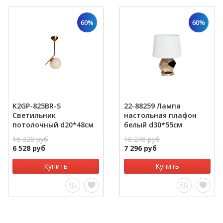
60%
60%
K2GP-825BR-S
22-88259 Лампа
Светильник
настольная плафон
потолочный d20*48см
белый d30*55см
16 320 руб
18 240 руб
6 528 руб
7 296 руб
Купить
Купить