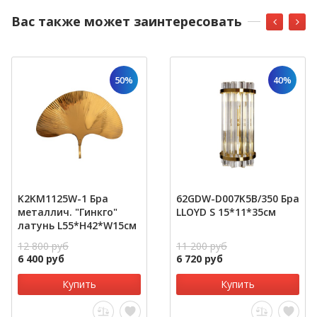
Вас также может заинтересовать
50%
40%
K2KM1125W-1 Бра
62GDW-D007K5B/350 Бра
металлич. "Гинкго"
LLOYD S 15*11*35см
латунь L55*H42*W15см
12 800 руб
11 200 руб
6 400 руб
6 720 руб
Купить
Купить