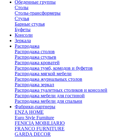
Обеденные группы
Столы
Столы-трансформеры
Стулья
Барные стулья
Буфеты
Консоли
Зеркала
Распродажа
Распродажа столов
Распродажа стульев
Распродажа кроватей
Распродажа тумб, комодов и буфетов
Распродажа мягкой мебели
Распродажа журнальных столов
Распродажа зеркал
Распродажа туалетных столиков и консолей
Распродажа мебели для гостиной
Распродажа мебели для спальни
Фабрики-партнеры
ENZA HOME
Euro Style Furniture
FENICIA MOBILIARIO
FRANCO FURNITURE
GARDA DECOR