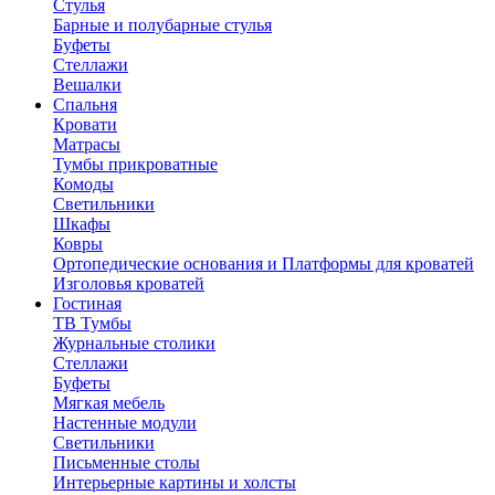
Стулья
Барные и полубарные стулья
Буфеты
Стеллажи
Вешалки
Cпальня
Кровати
Матрасы
Тумбы прикроватные
Комоды
Светильники
Шкафы
Ковры
Ортопедические основания и Платформы для кроватей
Изголовья кроватей
Гостиная
ТВ Тумбы
Журнальные столики
Стеллажи
Буфеты
Мягкая мебель
Настенные модули
Светильники
Письменные столы
Интерьерные картины и холсты