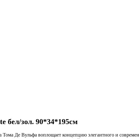
e бел/зол. 90*34*195см
ра Тома Де Вульфа воплощает концепцию элегантного и совреме