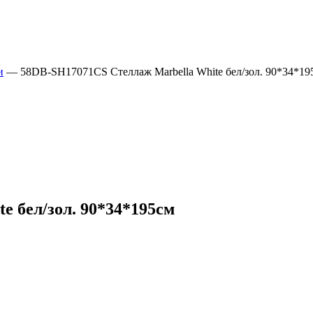
и
—
58DB-SH17071CS Стеллаж Marbella White бел/зол. 90*34*19
e бел/зол. 90*34*195см