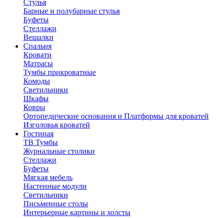
Стулья
Барные и полубарные стулья
Буфеты
Стеллажи
Вешалки
Cпальня
Кровати
Матрасы
Тумбы прикроватные
Комоды
Светильники
Шкафы
Ковры
Ортопедические основания и Платформы для кроватей
Изголовья кроватей
Гостиная
ТВ Тумбы
Журнальные столики
Стеллажи
Буфеты
Мягкая мебель
Настенные модули
Светильники
Письменные столы
Интерьерные картины и холсты