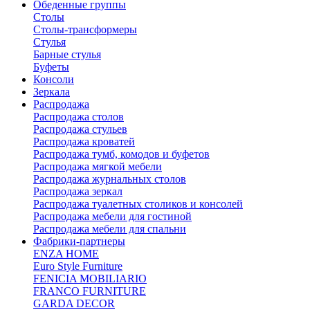
Обеденные группы
Столы
Столы-трансформеры
Стулья
Барные стулья
Буфеты
Консоли
Зеркала
Распродажа
Распродажа столов
Распродажа стульев
Распродажа кроватей
Распродажа тумб, комодов и буфетов
Распродажа мягкой мебели
Распродажа журнальных столов
Распродажа зеркал
Распродажа туалетных столиков и консолей
Распродажа мебели для гостиной
Распродажа мебели для спальни
Фабрики-партнеры
ENZA HOME
Euro Style Furniture
FENICIA MOBILIARIO
FRANCO FURNITURE
GARDA DECOR