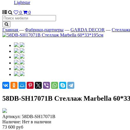
Lightstar
0
0
Главная
—
Фабрики-партнеры
—
GARDA DECOR
—
Стеллаж
58DB-SH17071B Стеллаж Marbella 60*3
Артикул:
58DB-SH17071B
Наличие:
Нет в наличии
73 600 руб