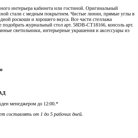
нного интерьера кабинета или гостиной. Оригинальный
анной стали с медным покрытием. Чистые линии, прямые углы в
одной роскоши и хорошего вкуса. Все части стеллажа
подобрать журнальный стол арт. 58DB-CT18166, консоль арт.
анные светильники, интерьерные украшения и аксессуары из
о
КАД
жден менеджером до 12:00.*
ет составлять от 1 до 5 рабочих дней.