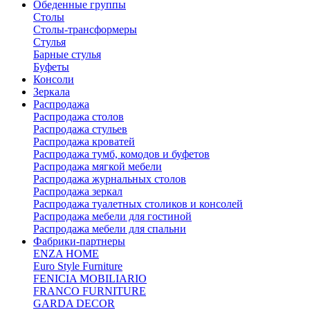
Обеденные группы
Столы
Столы-трансформеры
Стулья
Барные стулья
Буфеты
Консоли
Зеркала
Распродажа
Распродажа столов
Распродажа стульев
Распродажа кроватей
Распродажа тумб, комодов и буфетов
Распродажа мягкой мебели
Распродажа журнальных столов
Распродажа зеркал
Распродажа туалетных столиков и консолей
Распродажа мебели для гостиной
Распродажа мебели для спальни
Фабрики-партнеры
ENZA HOME
Euro Style Furniture
FENICIA MOBILIARIO
FRANCO FURNITURE
GARDA DECOR