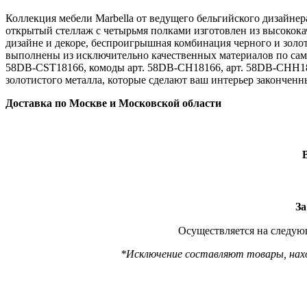
Коллекция мебели Marbella от ведущего бельгийского дизайне
открытый стеллаж с четырьмя полками изготовлен из высокока
дизайне и декоре, беспроигрышная комбинация черного и золот
выполнены из исключительно качественных материалов по сам
58DB-CST18166, комоды арт. 58DB-CH18166, арт. 58DB-CHH1816
золотистого металла, которые сделают ваш интерьер закончен
Доставка по Москве и Московской области
За
Осуществляется на следующ
*Исключение составляют товары, наход