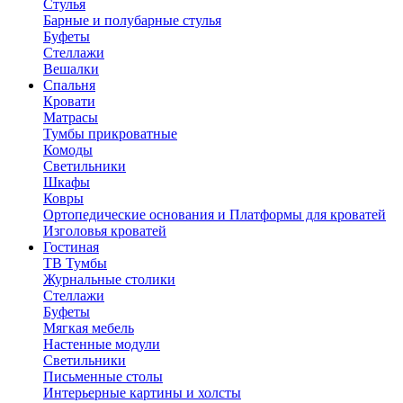
Стулья
Барные и полубарные стулья
Буфеты
Стеллажи
Вешалки
Cпальня
Кровати
Матрасы
Тумбы прикроватные
Комоды
Светильники
Шкафы
Ковры
Ортопедические основания и Платформы для кроватей
Изголовья кроватей
Гостиная
ТВ Тумбы
Журнальные столики
Стеллажи
Буфеты
Мягкая мебель
Настенные модули
Светильники
Письменные столы
Интерьерные картины и холсты