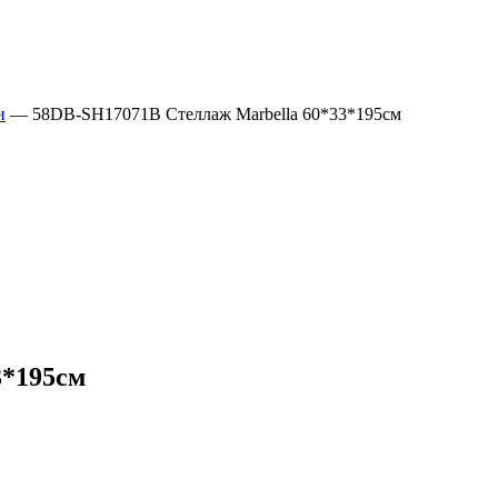
и
—
58DB-SH17071B Стеллаж Marbella 60*33*195см
3*195см