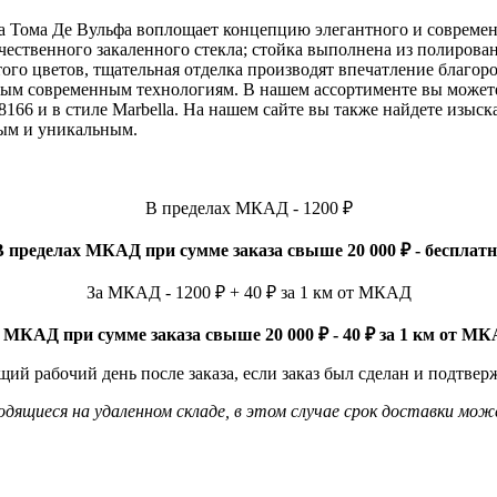
ра Тома Де Вульфа воплощает концепцию элегантного и совреме
чественного закаленного стекла; стойка выполнена из полиров
ого цветов, тщательная отделка производят впечатление благор
ым современным технологиям. В нашем ассортименте вы можете 
6 и в стиле Marbella. На нашем сайте вы также найдете изыск
ным и уникальным.
В пределах МКАД - 1200 ₽
В пределах МКАД при сумме заказа свыше 20 000 ₽ - бесплатн
За МКАД - 1200 ₽ + 40 ₽ за 1 км от МКАД
 МКАД при сумме заказа свыше 20 000 ₽ - 40 ₽ за 1 км от М
ий рабочий день после заказа, если заказ был сделан и подтвер
ящиеся на удаленном складе, в этом случае срок доставки мож