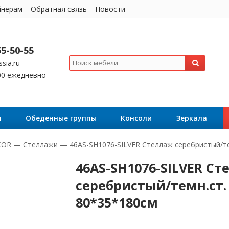
йнерам
Обратная связь
Новости
55-50-55
sia.ru
:00 ежедневно
я
Обеденные группы
Консоли
Зеркала
COR
—
Стеллажи
—
46AS-SH1076-SILVER Стеллаж серебристый/те
46AS-SH1076-SILVER С
серебристый/темн.ст.
80*35*180см