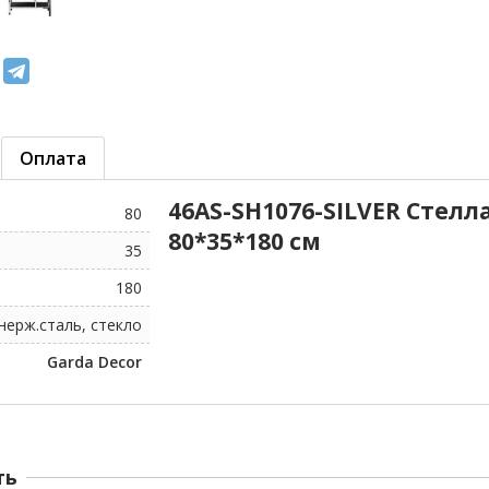
Оплата
46AS-SH1076-SILVER Стел
80
80*35*180 см
35
180
нерж.сталь, стекло
Garda Decor
ть