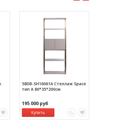
ж
58DB-SH16061A Стеллаж Space
Стеллаж Ham
тип А 80*35*200см
195 000 руб
7
99 400 руб
Купить
Купить