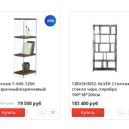
20%
ллаж F-049-125H
13RXSH3052-SILVER Стелла
озрачный/коричневый
стекло черн./серебро
100*38*200см
19 500 руб
183 400 руб
400 руб
Купить
Купить