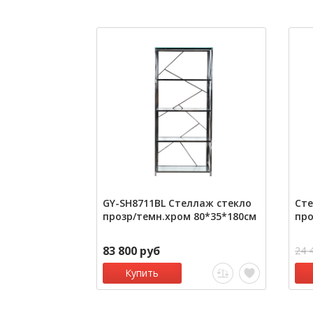
GY-SH8711BL Стеллаж стекло
Сте
прозр/темн.хром 80*35*180см
пр
83 800 руб
24 
Купить