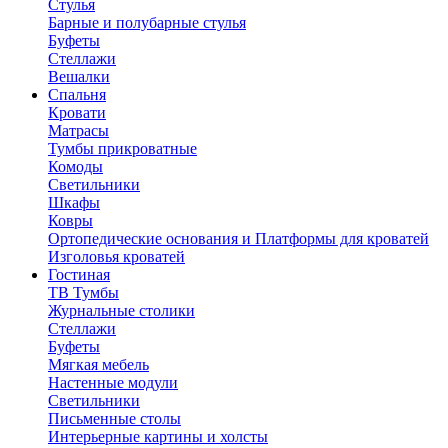
Стулья
Барные и полубарные стулья
Буфеты
Стеллажи
Вешалки
Cпальня
Кровати
Матрасы
Тумбы прикроватные
Комоды
Светильники
Шкафы
Ковры
Ортопедические основания и Платформы для кроватей
Изголовья кроватей
Гостиная
ТВ Тумбы
Журнальные столики
Стеллажи
Буфеты
Мягкая мебель
Настенные модули
Светильники
Письменные столы
Интерьерные картины и холсты