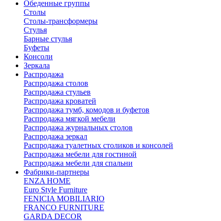
Обеденные группы
Столы
Столы-трансформеры
Стулья
Барные стулья
Буфеты
Консоли
Зеркала
Распродажа
Распродажа столов
Распродажа стульев
Распродажа кроватей
Распродажа тумб, комодов и буфетов
Распродажа мягкой мебели
Распродажа журнальных столов
Распродажа зеркал
Распродажа туалетных столиков и консолей
Распродажа мебели для гостиной
Распродажа мебели для спальни
Фабрики-партнеры
ENZA HOME
Euro Style Furniture
FENICIA MOBILIARIO
FRANCO FURNITURE
GARDA DECOR