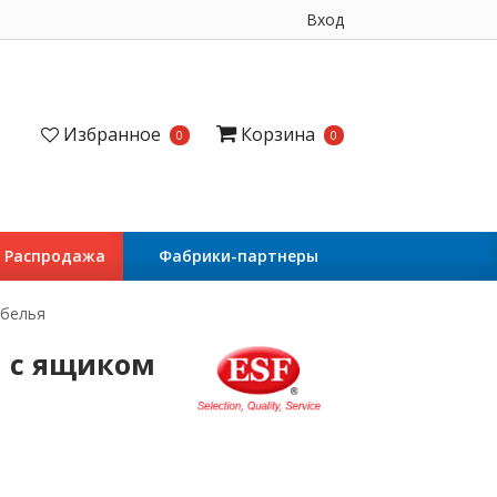
Вход
Избранное
Корзина
0
0
Распродажа
Фабрики-партнеры
 белья
я с ящиком