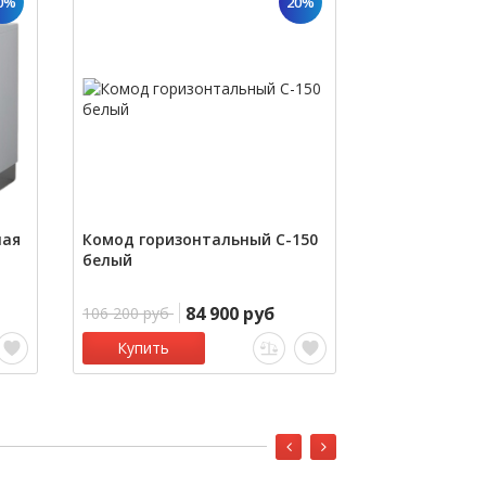
0%
20%
лая
Комод горизонтальный С-150
Тумбочка DU
белый
бежевая
84 900 руб
3
106 200 руб
37 900 руб
Купить
Купить