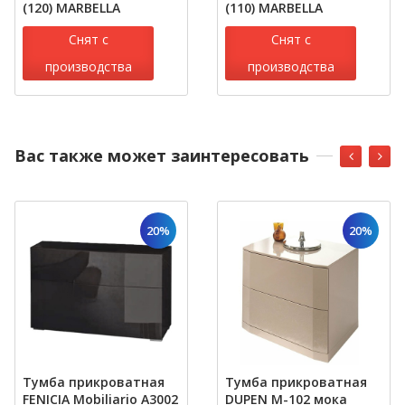
(120) MARBELLA
(110) MARBELLA
Снят с
Снят с
производства
производства
Вас также может заинтересовать
20%
20%
Тумба прикроватная
Тумба прикроватная
FENICIA Mobiliario А3002
DUPEN М-102 мока