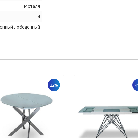
Металл
4
хонный , обеденный
22%
4