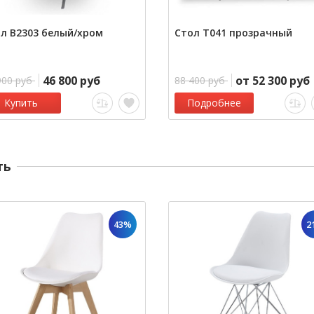
л В2303 белый/хром
Стол Т041 прозрачный
46 800 руб
от 52 300 руб
900 руб
88 400 руб
Купить
Подробнее
ть
43%
2