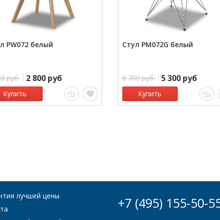
л PW072 белый
Стул PM072G белый
2 800 руб
5 300 руб
00 руб
6 700 руб
Купить
Купить
нтия лучшей цены
+7 (495) 155-50-5
та