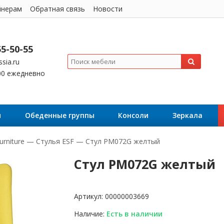
йнерам
Обратная связь
Новости
55-50-55
sia.ru
:00 ежедневно
я
Обеденные группы
Консоли
Зеркала
urniture
—
Стулья ESF
—
Стул PM072G желтый
Стул PM072G желтый
Артикул:
00000003669
Наличие:
Есть в наличии