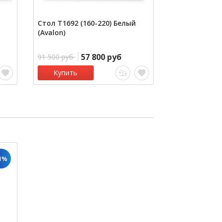
Стол Т1692 (160-220) Белый
Стол BZ951
(Avalon)
57 800 руб
5
91 500 руб
68 200 руб
Купить
Купить
1%