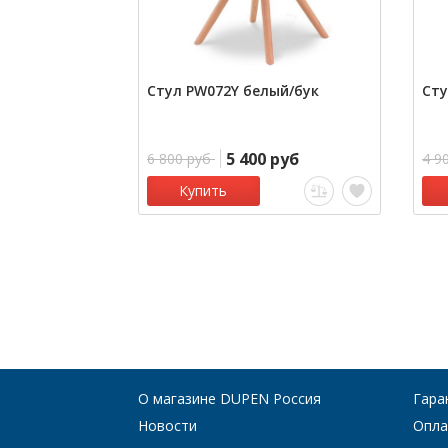
Стул PW072Y белый/бук
Сту
5 400 руб
6 800 руб
4 9
Купить
О магазине DUPEN Россия
Гара
Новости
Опла