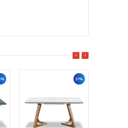
1%
37%