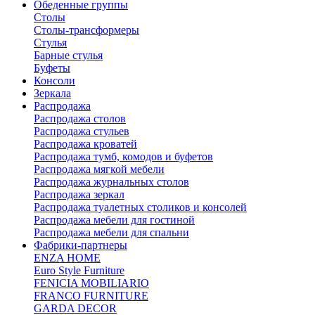
Обеденные группы
Столы
Столы-трансформеры
Стулья
Барные стулья
Буфеты
Консоли
Зеркала
Распродажа
Распродажа столов
Распродажа стульев
Распродажа кроватей
Распродажа тумб, комодов и буфетов
Распродажа мягкой мебели
Распродажа журнальных столов
Распродажа зеркал
Распродажа туалетных столиков и консолей
Распродажа мебели для гостиной
Распродажа мебели для спальни
Фабрики-партнеры
ENZA HOME
Euro Style Furniture
FENICIA MOBILIARIO
FRANCO FURNITURE
GARDA DECOR