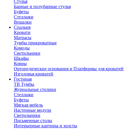
Стулья
Барные и полубарные стулья
Буфеты
Стеллажи
Вешалки
Cпальня
Кровати
Матрасы
Тумбы прикроватные
Комоды
Светильники
Шкафы
Ковры
Ортопедические основания и Платформы для кроватей
Изголовья кроватей
Гостиная
ТВ Тумбы
Журнальные столики
Стеллажи
Буфеты
Мягкая мебель
Настенные модули
Светильники
Письменные столы
Интерьерные картины и холсты