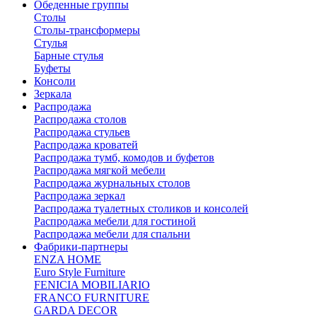
Обеденные группы
Столы
Столы-трансформеры
Стулья
Барные стулья
Буфеты
Консоли
Зеркала
Распродажа
Распродажа столов
Распродажа стульев
Распродажа кроватей
Распродажа тумб, комодов и буфетов
Распродажа мягкой мебели
Распродажа журнальных столов
Распродажа зеркал
Распродажа туалетных столиков и консолей
Распродажа мебели для гостиной
Распродажа мебели для спальни
Фабрики-партнеры
ENZA HOME
Euro Style Furniture
FENICIA MOBILIARIO
FRANCO FURNITURE
GARDA DECOR