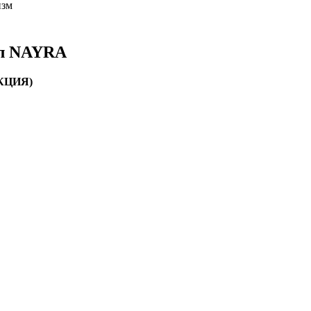
изм
ал NAYRA
КЦИЯ)