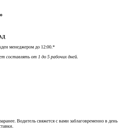
о
КАД
жден менеджером до 12:00.*
ет составлять от 1 до 5 рабочих дней.
аранее. Водитель свяжется с вами заблаговреме
нно в день
тавки.