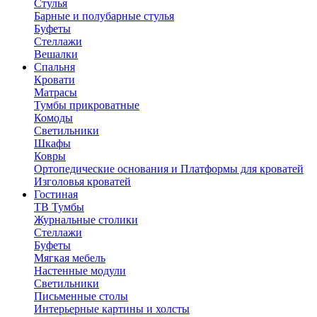
Стулья
Барные и полубарные стулья
Буфеты
Стеллажи
Вешалки
Cпальня
Кровати
Матрасы
Тумбы прикроватные
Комоды
Светильники
Шкафы
Ковры
Ортопедические основания и Платформы для кроватей
Изголовья кроватей
Гостиная
ТВ Тумбы
Журнальные столики
Стеллажи
Буфеты
Мягкая мебель
Настенные модули
Светильники
Письменные столы
Интерьерные картины и холсты