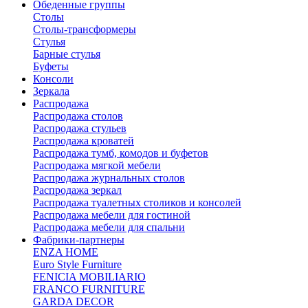
Обеденные группы
Столы
Столы-трансформеры
Стулья
Барные стулья
Буфеты
Консоли
Зеркала
Распродажа
Распродажа столов
Распродажа стульев
Распродажа кроватей
Распродажа тумб, комодов и буфетов
Распродажа мягкой мебели
Распродажа журнальных столов
Распродажа зеркал
Распродажа туалетных столиков и консолей
Распродажа мебели для гостиной
Распродажа мебели для спальни
Фабрики-партнеры
ENZA HOME
Euro Style Furniture
FENICIA MOBILIARIO
FRANCO FURNITURE
GARDA DECOR