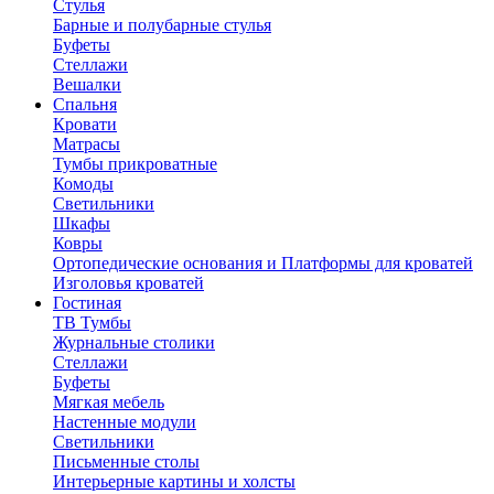
Стулья
Барные и полубарные стулья
Буфеты
Стеллажи
Вешалки
Cпальня
Кровати
Матрасы
Тумбы прикроватные
Комоды
Светильники
Шкафы
Ковры
Ортопедические основания и Платформы для кроватей
Изголовья кроватей
Гостиная
ТВ Тумбы
Журнальные столики
Стеллажи
Буфеты
Мягкая мебель
Настенные модули
Светильники
Письменные столы
Интерьерные картины и холсты