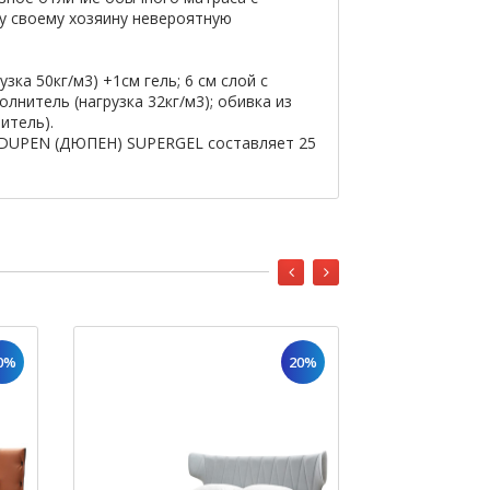
у своему хозяину невероятную
зка 50кг/м3) +1см гель; 6 см слой с
олнитель (нагрузка 32кг/м3); обивка из
итель).
 DUPEN (ДЮПЕН) SUPERGEL составляет 25
0%
20%