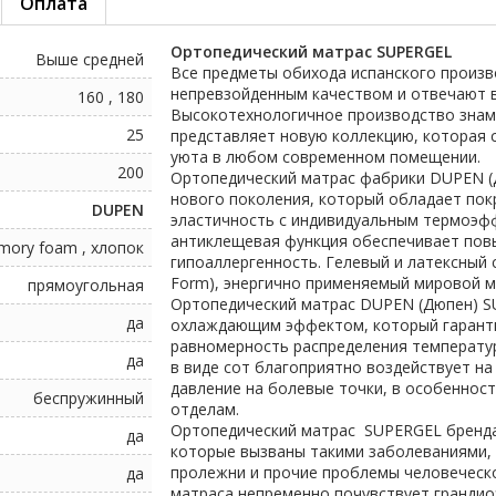
Оплата
Ортопедический матрас SUPERGEL
Выше средней
Все предметы обихода испанского произ
непревзойденным качеством и отвечают 
160 , 180
Высокотехнологичное производство знам
25
представляет новую коллекцию, которая 
уюта в любом современном помещении.
200
Ортопедический матрас фабрики DUPEN (
нового поколения, который обладает по
DUPEN
эластичность с индивидуальным термоэф
антиклещевая функция обеспечивает пов
emory foam , хлопок
гипоаллергенность. Гелевый и латексный
Form), энергично применяемый мировой м
прямоугольная
Ортопедический матрас
DUPEN (Дюпен)
S
да
охлаждающим эффектом, который гаранти
равномерность распределения температу
да
в виде сот благоприятно воздействует на
давление на болевые точки, в особенност
беспружинный
отделам.
Ортопедический матрас SUPERGEL бренда
да
которые вызваны такими заболеваниями, 
пролежни и прочие проблемы человеческо
да
матраса непременно почувствует грандио