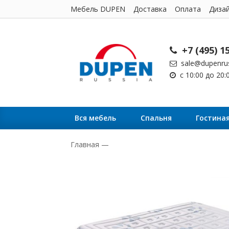
Мебель DUPEN
Доставка
Оплата
Диза
+7 (495) 1
sale@dupenrus
с 10:00 до 20
Вся мебель
Cпальня
Гостина
Главная
—