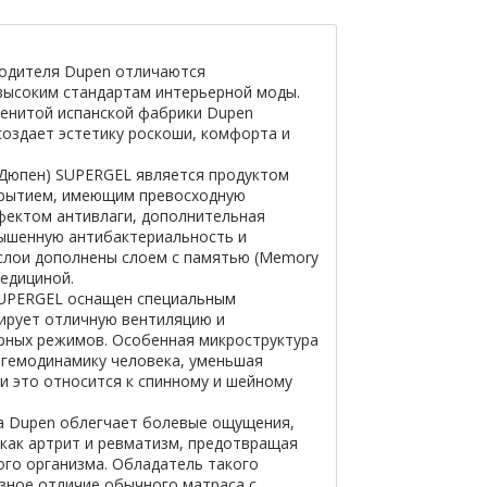
водителя Dupen отличаются
высоким стандартам интерьерной моды.
енитой испанской фабрики Dupen
создает эстетику роскоши, комфорта и
Дюпен) SUPERGEL является продуктом
крытием, имеющим превосходную
фектом антивлаги, дополнительная
ышенную антибактериальность и
 слои дополнены слоем с памятью (Memory
едициной.
UPERGEL оснащен специальным
рует отличную вентиляцию и
рных режимов. Особенная микроструктура
 гемодинамику человека, уменьшая
и это относится к спинному и шейному
 Dupen облегчает болевые ощущения,
как артрит и ревматизм, предотвращая
го организма. Обладатель такого
зное отличие обычного матраса с