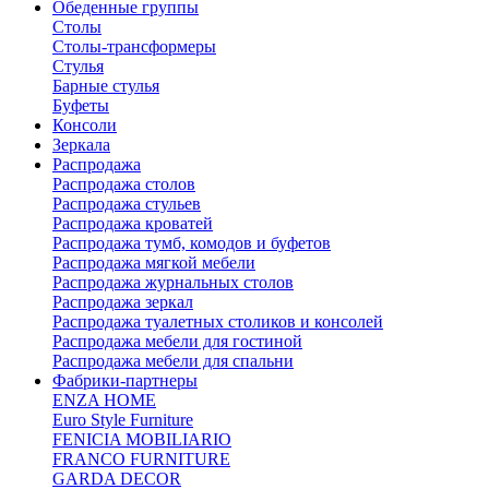
Обеденные группы
Столы
Столы-трансформеры
Стулья
Барные стулья
Буфеты
Консоли
Зеркала
Распродажа
Распродажа столов
Распродажа стульев
Распродажа кроватей
Распродажа тумб, комодов и буфетов
Распродажа мягкой мебели
Распродажа журнальных столов
Распродажа зеркал
Распродажа туалетных столиков и консолей
Распродажа мебели для гостиной
Распродажа мебели для спальни
Фабрики-партнеры
ENZA HOME
Euro Style Furniture
FENICIA MOBILIARIO
FRANCO FURNITURE
GARDA DECOR