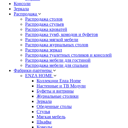
Консоли
Зеркала
Распродажа
Распродажа столов
Распродажа стульев
Распродажа кроватей
Распродажа тумб, комодов и буфетов
Распродажа мягкой мебели
Распродажа журнальных столов
Распродажа зеркал
Распродажа туалетных столиков и консолей
Распродажа мебели для гостиной
Распродажа мебели для спальни
Фабрики-партнеры
ENZA HOME
Коллекции Enza Home
Настенные и ТВ Модули
Буфеты и витрины
Журнальные столики
Зеркала
Обеденные столы
Стулья
Мягкая мебель
Шкафы
Комоды