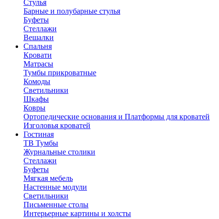
Стулья
Барные и полубарные стулья
Буфеты
Стеллажи
Вешалки
Cпальня
Кровати
Матрасы
Тумбы прикроватные
Комоды
Светильники
Шкафы
Ковры
Ортопедические основания и Платформы для кроватей
Изголовья кроватей
Гостиная
ТВ Тумбы
Журнальные столики
Стеллажи
Буфеты
Мягкая мебель
Настенные модули
Светильники
Письменные столы
Интерьерные картины и холсты