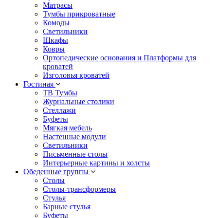
Матрасы
Тумбы прикроватные
Комоды
Светильники
Шкафы
Ковры
Ортопедические основания и Платформы для
кроватей
Изголовья кроватей
Гостиная
ТВ Тумбы
Журнальные столики
Стеллажи
Буфеты
Мягкая мебель
Настенные модули
Светильники
Письменные столы
Интерьерные картины и холсты
Обеденные группы
Столы
Столы-трансформеры
Стулья
Барные стулья
Буфеты